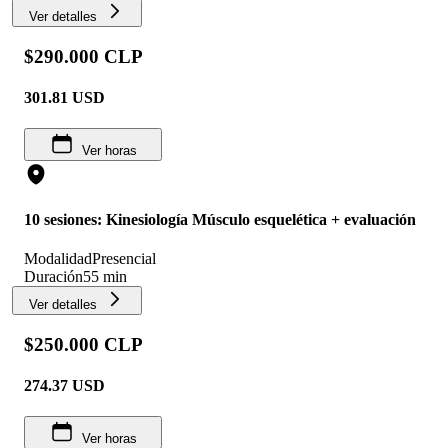
Ver detalles
$290.000 CLP
301.81
USD
Ver horas
10 sesiones: Kinesiología Músculo esquelética + evaluación
Modalidad
Presencial
Duración
55 min
Ver detalles
$250.000 CLP
274.37
USD
Ver horas