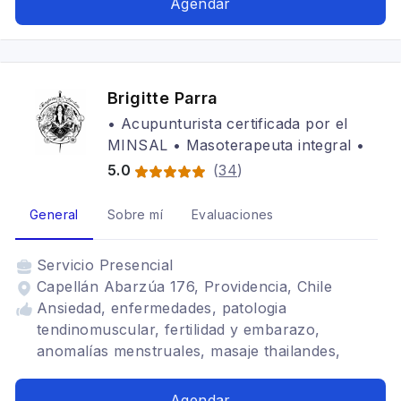
Agendar
Brigitte Parra
• Acupunturista certificada por el
MINSAL • Masoterapeuta integral •
5.0
(
34
)
General
Sobre mí
Evaluaciones
Servicio
Presencial
Capellán Abarzúa 176, Providencia, Chile
Ansiedad, enfermedades, patologia
tendinomuscular, fertilidad y embarazo,
anomalías menstruales, masaje thailandes,
enfermedades crónicas, patologías
gastrointestinal, ventosaterapia, medicina china
Agendar