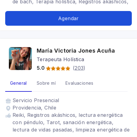
de bach, Terapia holística, Registros akáshicos,
Ansiedad, Medium, Terapia Saint germain, Reiki
Mascotas, cursos, Reiki Angelico, sanaciones,
Agendar
canalizaciones, Limpiezas energética,
canalizaciones espirituales, radiestesia, tarot
online, canalizacion angelical, cruz ankh,
terapia floral, Mesa radionica, Gemoterapia,
María Victoria Jones Acuña
runas, Carta Astral Karmica, Canalizaciones con
Terapeuta Holística
seres Fallecidos, Limpiezas Energéticas,
Eliminación de Trabajos de Magia Negra,
5.0
(
203
)
Apertura de Caminos, Coach Espiritual, Rituales,
Bloqueos Espirituales, Restauración y Equilibrio
General
Sobre mí
Evaluaciones
Energético
Servicio
Presencial
Providencia, Chile
Reiki, Registros akáshicos, lectura energética
con péndulo, Tarot, sanación energética,
lectura de vidas pasadas, limpieza energética de