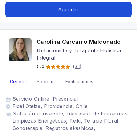
personas y casas, canalización, Terapia
holística, autoconocimiento, Medium
Agendar
Carolina Cárcamo Maldonado
Nutricionista y Terapeuta Holística
Integral
5.0
(
31
)
General
Sobre mí
Evaluaciones
Servicio
Online, Presencial
Fidel Oteiza, Providencia, Chile
Nutrición consciente, Liberación de Emociones,
Limpiezas Energéticas, Reiki, Terapia Floral,
Sonoterapia, Registros akáshicos,
Constelaciones Familiares, Tarot Terapéutico,