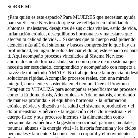
SOBRE MÍ
¿Para quién es este espacio? Para MUJERES que necesitan ayuda
para su Sisteme Nervioso lo que se ve reflejado en infinidad de
síntomas, malestares, desajustes de sus ciclos vitales, estilo de vida,
inflamación crónica, desequilibrios hormonales y malestares que
afectan tu calidad de vida… Si sientes que tu cuerpo está pidiendo
atención más allá del síntoma, y buscas comprender lo que hay en
profundidad, en lugar de solo silenciar el dolor, este espacio es para
ti. Aquí acompaño procesos vinculados al Sistema Nervioso
abordados no de forma aislada, sino como parte de un sistema que
necesita ser escuchado, comprendido y acompañado con respeto a
travéz de mi método ÁMATE. No trabajo desde la urgencia ni des
soluciones rápidas. Acompaño procesos reales, con una mirada
integral, consciente y sostenida en el tiempo. Creé el Programa
Terapéutico VITALIZA para acompañar específicamente procesos
como la Endometriosis, Adenomiosis y Adenomatosis, abordando
de manera profunda: • el equilibrio hormonal • la inflamación
crónica pélvica y digestiva • la salud del sistema reproductivo • el
dolor menstrual y pélvico • la regulación del ciclo menstrual • el
cuerpo físico y sus procesos internos • la alimentación como
herramienta terapéutica • la gestión emocional, patrones mentales,
traumas, abusos • la energía vital • la historia femenina y los ciclos
personales • la mente • la consciencia corporal y el movimiento