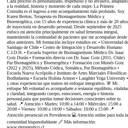
Cada proceso es personalizado, respetuoso y no invasivo, adaptado
a la realidad, historia y momento de cada mujer. La Primera
Consulta es el ingreso a este acompañamiento más profundo. Soy
Karen Berton, Terapeuta en Biomagnetismo Médico y
Bioenergética, con 15 años de experiencia clínica y más de 20 años
de trayectoria en desarrollo personal. Desde septiembre de 2025
enfoco mi atención principalmente en salud femenina integral,
manteniendo la continuidad de pacientes que me acompañan desde
años anteriores. Mi formación incluye estudios en: • Universidad d
Santiago de Chile • Centro de Integración y Desarrollo Humano
C.I.D.H. • Escuela Superior de Biomagnetismo Médico Dr. Isaac
Goiz Durán • Formación directa con Dr. Isaac Goiz (2011, Chile)
Par Biomagnético y Bioenergética • Formación con Moisés Goiz
(2022 y 2025), Método Códica, Somática, Par Biomagnético •
Escuela Nueva Acrópolis e Instituto de Artes Marciales Filosóficas
Bodhidarma • Escuela Holista Armon • Laughter Yoga University 
y otras experiencias que nutren mi enfoque integrativo. 🌸 Mi
enfoque Mi voluntad es acompañarte a restaurar equilibrio, vitalida
y claridad, integrando cuerpo, emociones, energía e historia
personal,para que puedas tomar decisiones conscientes sobre tu
salud. 📍 Atención • Martes: 10:00 a 14:00 • Miércoles: 15:00 a
20:00 • Viernes: 10:00 a 19:00 • Sábados: 10:00 a 15:00 📍
Atención presencial en Providencia 💻 Atención online para toda la
comunidad hispanohablante 🔗 Más información:
www.eterapeutico.cl