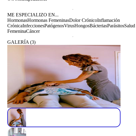
ME ESPECIALIZO EN...
Hormonas
Hormonas Femeninas
Dolor Crónico
Inflamación
Crónica
Infecciones
Patógenos
Virus
Hongos
Bácterias
Parásitos
Salud
Femenina
Cáncer
GALERÍA
(
3
)