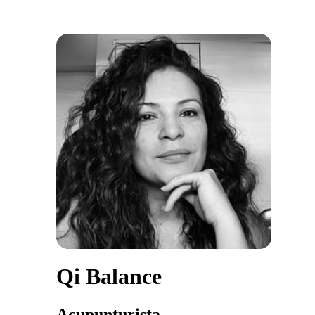
Qi Balance
Acupunturista