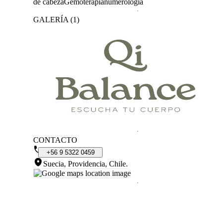
de cabeza
Gemoterapia
numerologia
GALERÍA
(
1
)
CONTACTO
+56
9
5322
0459
Suecia, Providencia, Chile
.