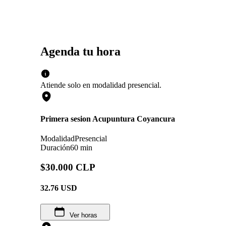
Agenda tu hora
Atiende solo en
modalidad
presencial
.
Primera sesion Acupuntura Coyancura
Modalidad
Presencial
Duración
60 min
$30.000 CLP
32.76
USD
Ver horas