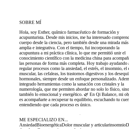
SOBRE MÍ
Hola, soy Esther, químico farmacéutico de formación y
acupunturista. Desde mis inicios, me ha interesado comprend
cuerpo desde la ciencia, pero también desde una mirada más
amplia e integrativa. Con el tiempo, fui incorporando la
acupuntura a mi práctica clínica, lo que me permitió unir el
conocimiento científico con la medicina china para acompañ
las personas de forma más completa. Hoy trabajo ayudando 
regular procesos como la ansiedad, el estrés, el insomnio, el 
muscular, las cefaleas, los trastornos digestivos y los desequi
hormonales, siempre desde un enfoque personalizado. Adem
integrado herramientas como la sanación con cristales y la
numerología, que me permiten abordar no solo lo físico, sin
también lo emocional y energético. 🌿 En Qi Balance, mi ob
es acompañarte a recuperar tu equilibrio, escuchando tu cue
entendiendo que cada proceso es único.
ME ESPECIALIZO EN...
Ansiedad
Bioenergética
Dolor muscular y articular
insomnio
D