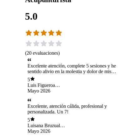
5.0
(
20
evaluaciones
)
Excelente atención, complete 5 sesiones y he
sentido alivio en la molestia y dolor de mis
rodillas.
5
Luis Figueroa
Herrera
Mayo 2026
Excelente, atención cálida, profesional y
personalizada. Un 7!
5
Luisana Bruzual
Keller
Mayo 2026