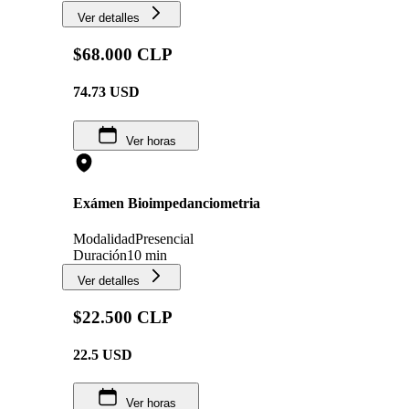
Ver detalles
$68.000 CLP
74.73
USD
Ver horas
Exámen Bioimpedanciometria
Modalidad
Presencial
Duración
10 min
Ver detalles
$22.500 CLP
22.5
USD
Ver horas