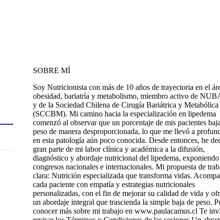
SOBRE MÍ
Soy Nutricionista con más de 10 años de trayectoria en el ár
obesidad, bariatría y metabolismo, miembro activo de N
y de la Sociedad Chilena de Cirugía Bariátrica y Metabólica
(SCCBM). Mi camino hacia la especialización en lipedema
comenzó al observar que un porcentaje de mis pacientes baj
peso de manera desproporcionada, lo que me llevó a profund
en esta patología aún poco conocida. Desde entonces, he de
gran parte de mi labor clínica y académica a la difusión,
diagnóstico y abordaje nutricional del lipedema, exponiendo
congresos nacionales e internacionales. Mi propuesta de trab
clara: Nutrición especializada que transforma vidas. Acomp
cada paciente con empatía y estrategias nutricionales
personalizadas, con el fin de mejorar su calidad de vida y of
un abordaje integral que trascienda la simple baja de peso. 
conocer más sobre mi trabajo en www.paulacamus.cl Te invi
revisar los Términos y Condiciones de las sesiones Un abra