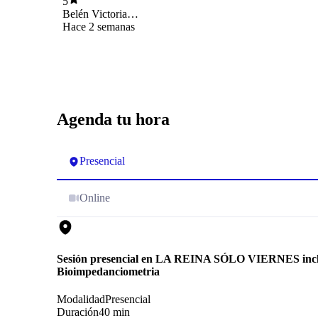
5
Belén Victoria
Guajardo Perales
Hace 2 semanas
Agenda tu hora
Presencial
Online
Sesión presencial en LA REINA SÓLO VIERNES inc
Bioimpedanciometria
Modalidad
Presencial
Duración
40 min