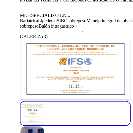
ME ESPECIALIZO EN...
Bariatrica
Lipedema
SIBO
sobrepeso
Manejo integral de obes
sobrepeso
Balón intragástrico
GALERÍA
(
3
)