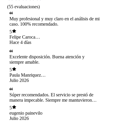
(
55
evaluaciones
)
Muy profesional y muy claro en el análisis de mi
caso. 100% recomendado.
5
Felipe Caroca
González
Hace 4 días
Excelente disposición. Buena atención y
siempre amable.
5
Paula Manriquez
Barros
Julio 2026
Súper recomendados. El servicio se prestó de
manera impecable. Siempre me mantuvieron
informado del proceso y respondiendo a mis
5
consultas. Y por supuesto el servicio cumplió el
eugenio painevilo
objetivo en cuanto a ganar el jucio, qué más se
Julio 2026
podría pedir.