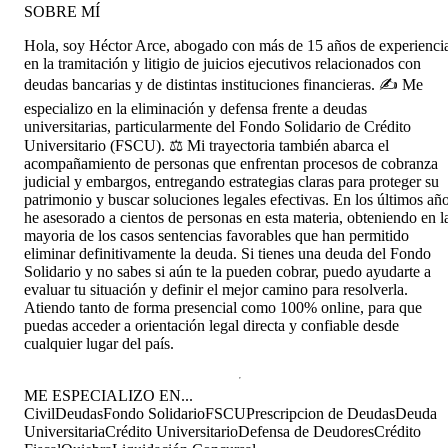
SOBRE MÍ
Hola, soy Héctor Arce, abogado con más de 15 años de experienci
en la tramitación y litigio de juicios ejecutivos relacionados con
deudas bancarias y de distintas instituciones financieras. ✍️ Me
especializo en la eliminación y defensa frente a deudas
universitarias, particularmente del Fondo Solidario de Crédito
Universitario (FSCU). ⚖️ Mi trayectoria también abarca el
acompañamiento de personas que enfrentan procesos de cobranza
judicial y embargos, entregando estrategias claras para proteger su
patrimonio y buscar soluciones legales efectivas. En los últimos añ
he asesorado a cientos de personas en esta materia, obteniendo en l
mayoria de los casos sentencias favorables que han permitido
eliminar definitivamente la deuda. Si tienes una deuda del Fondo
Solidario y no sabes si aún te la pueden cobrar, puedo ayudarte a
evaluar tu situación y definir el mejor camino para resolverla.
Atiendo tanto de forma presencial como 100% online, para que
puedas acceder a orientación legal directa y confiable desde
cualquier lugar del país.
ME ESPECIALIZO EN...
Civil
Deudas
Fondo Solidario
FSCU
Prescripcion de Deudas
Deuda
Universitaria
Crédito Universitario
Defensa de Deudores
Crédito