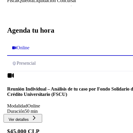
Fiscal
Quiebra
Liquidación Concursal
Agenda tu hora
Online
Presencial
Reunión Individual – Análisis de tu caso por Fondo Solidario 
Crédito Universitario (FSCU)
Modalidad
Online
Duración
50 min
Ver detalles
$45.000 CLP