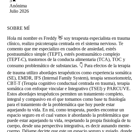
5
información, escucha atenta, herramientas
Anónima
somaticas y mapas y contenido digital como
Julio 2026
todas las que utilizaste tanto en imagenes, power
points, manuales, o como el sonido y las
frecuencias. Tambien las perspectivas y el
SOBRE MÍ
retroalimentar y escucha atenta de sentimientos
y perspectivas y pensamientos propios, para
Hola mi nombre es Freddy 👋 soy terapeuta especialista en trauma
darles una razón de ser y funcionar y que todo
clínico, realizo psicoterapia centrada en el sistema nervioso. Te
es en la lógica misma de la protección que busca
comento que me especializo en cuadros de ansiedad, estrés
el organismo atraves del cuerpo, sentimientos
postraumático simple (TEPT), estrés postraumático complejo
y/o emociones, y ahí como dices tu en esta
(TEPT-C), trastornos de la conducta alimentaria (TCA), TOC y
última sesión que cobra toda relevancia y
consumo problemático de substancias. 👇 Para efectos de la terapia
sentido el proceso, no buscábamos nada solo
hacer conciencia de todas estas partes, patrones
de trauma utilizo abordajes terapéuticos como experiencia somática
y sentimientos darles su espacio que no están ahí
(SE), EMDR, IFS (Internal Family System), terapia sensoriomotríz
al azar, no condenarlos ni resistirnos a ellos y
CBT-T (Terapia cognitivo conductual centrada en trauma), terapia
sobretodo evaluando el contexto mismo y sus
somática con enfoque vincular e Integrativo (TSEI) y PARCUVE.
distintas razones de ser y es ahi donde engloba
Estos abordajes terapéuticos permiten un tratamiento completo,
todo lo que he escrito y experimentado en este
integral y compasivo en el que tomamos como base tu fisiología
increíble y reconfortante proceso Sattva. Sentir e
para el tratamiento de la problemática que hoy puede estar
integrar no hay nada malo con eso al contrario.
aquejando tu vida. En mí, como terapeuta, puedes encontrar un
Simplemente gracias Freddy primero por tu
espacio seguro en el cual vamos ir abordando la problemática que
persona y por consecuencia la terapia y el
puede estar aquejando tu vida, respetando la propia fisiología de tu
proceso mio. Gracias por ser parte de este
cuerpo, desde una perspectiva integrativa, es decir aunando mente-
camino y búsqueda interna, por ser este valioso
cuerpo. Déjame decirte que este un espacio seguro y guiado, donde