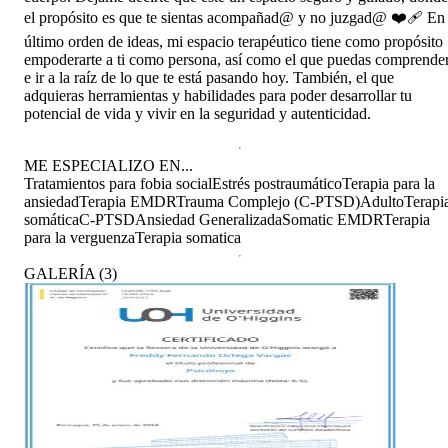
y hermoso complemento, acompañamiento y
el propósito es que te sientas acompañad@ y no juzgad@ ❤️‍🩹 En
reflejo a SANAR. El trauma y todas sus caras y
último orden de ideas, mi espacio terapéutico tiene como propósito
aristas y lo que mas repercuente en lo personal
empoderarte a ti como persona, así como el que puedas comprende
en mio biología mi Sistema Nervioso . Hasta
e ir a la raíz de lo que te está pasando hoy. También, el que
pronto y nuevamente Gracias Freddy, abrazo de
adquieras herramientas y habilidades para poder desarrollar tu
luz y gratitud.
potencial de vida y vivir en la seguridad y autenticidad.
ME ESPECIALIZO EN...
Tratamientos para fobia social
Estrés postraumático
Terapia para la
ansiedad
Terapia EMDR
Trauma Complejo (C-PTSD)
Adulto
Terapi
somática
C-PTSD
Ansiedad Generalizada
Somatic EMDR
Terapia
para la verguenza
Terapia somatica
GALERÍA
(
3
)