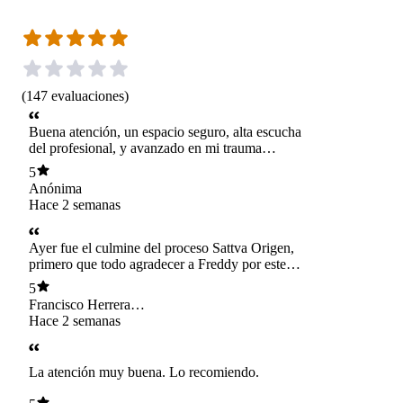
(
147
evaluaciones
)
Buena atención, un espacio seguro, alta escucha
del profesional, y avanzado en mi trauma
complejo.
5
Anónima
Hace 2 semanas
Ayer fue el culmine del proceso Sattva Origen,
primero que todo agradecer a Freddy por este
hermoso espacio e instancias. Plagado de
5
humanismo, confianza, seguridad, contención,
Francisco Herrera
amor y entrega a lo largo de los transcurso de
Faundez
Hace 2 semanas
cada sesión, Gracias Freddy por acompañarme
en este proceso y ser parte de esta integración y
búsqueda y contemplación de Ser y sus
La atención muy buena. Lo recomiendo.
diferentes sistemas, ego y sentimientos, gracias
por brindarme este acompañamiento atraves de