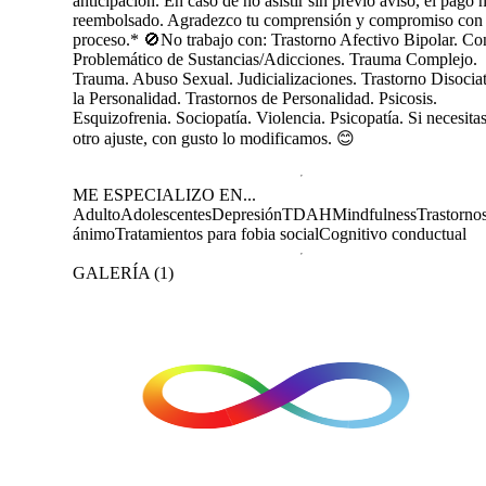
anticipación. En caso de no asistir sin previo aviso, el pago 
reembolsado. Agradezco tu comprensión y compromiso con 
proceso.* 🚫No trabajo con: Trastorno Afectivo Bipolar. C
Problemático de Sustancias/Adicciones. Trauma Complejo.
Trauma. Abuso Sexual. Judicializaciones. Trastorno Disocia
la Personalidad. Trastornos de Personalidad. Psicosis.
Esquizofrenia. Sociopatía. Violencia. Psicopatía. Si necesita
otro ajuste, con gusto lo modificamos. 😊
ME ESPECIALIZO EN...
Adulto
Adolescentes
Depresión
TDAH
Mindfulness
Trastornos
ánimo
Tratamientos para fobia social
Cognitivo conductual
GALERÍA
(
1
)