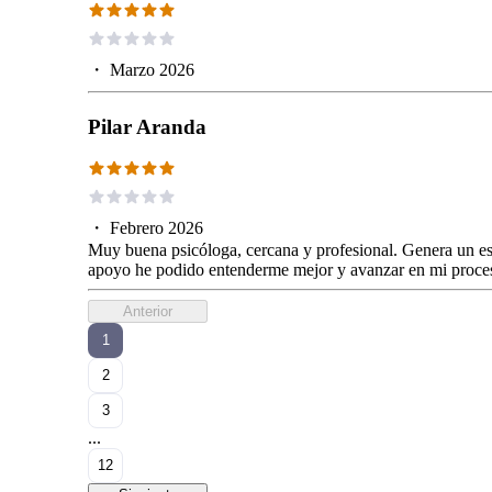
・
Marzo 2026
Pilar Aranda
・
Febrero 2026
Muy buena psicóloga, cercana y profesional. Genera un esp
apoyo he podido entenderme mejor y avanzar en mi proc
Anterior
1
2
3
...
12