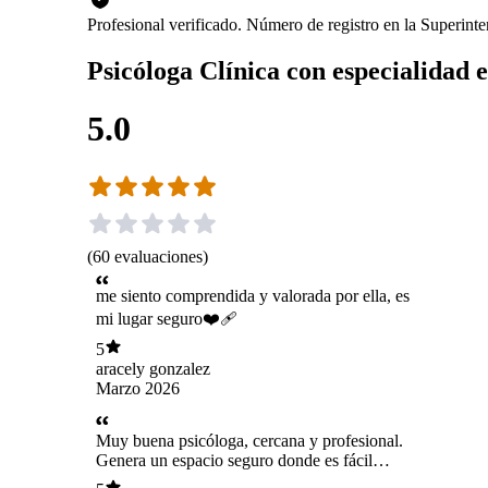
Profesional verificado. Número de registro en la Superin
Psicóloga Clínica con especialidad 
5.0
(
60
evaluaciones
)
me siento comprendida y valorada por ella, es
mi lugar seguro❤️‍🩹
5
aracely gonzalez
Marzo 2026
Muy buena psicóloga, cercana y profesional.
Genera un espacio seguro donde es fácil
expresarse sin sentirse juzgada. Gracias a su