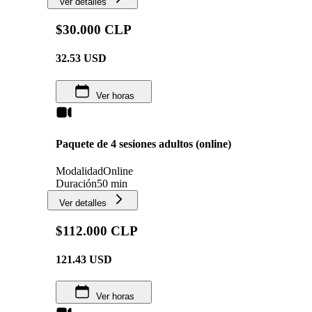
Ver detalles
$30.000 CLP
32.53
USD
Ver horas
Paquete de 4 sesiones adultos (online)
Modalidad
Online
Duración
50 min
Ver detalles
$112.000 CLP
121.43
USD
Ver horas