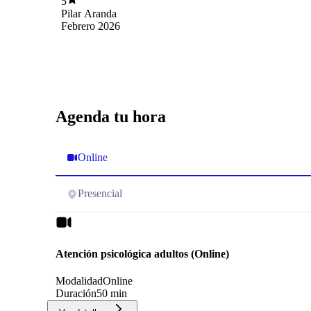
5
apoyo he podido entenderme mejor y avanzar
Pilar Aranda
en mi proceso. La recomiendo mucho.
Febrero 2026
Agenda tu hora
Online
Presencial
Atención psicológica adultos (Online)
Modalidad
Online
Duración
50 min