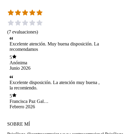
(
7
evaluaciones
)
Excelente atención. Muy buena disposición. La
recomendamos
5
Anónima
Junio 2026
Excelente disposición. La atención muy buena ,
la recomiendo.
5
Francisca Paz Galaz
Godoy
Febrero 2026
SOBRE MÍ