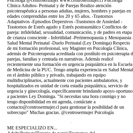
Psicóloga @centrosermujer www.centrosermujer.cl Psicóloga
Clinica Adultos- Perinatal y de Parejas Realizo atención
psicoterapéutica a personas adultas, mujeres, hombres y parejas en
edades comprendidas entre los 20 y 65 años. -Trastornos
Adaptativos -Episodios Depresivos -Trastornos de Ansiedad -
Trastornos de Estrés agudo y Estrés postraumático Conflictos de
pareja: infidelidad, sexualidad, comunicación, y de padres en etapa
de crianza consciente - Infertilidad -Perimenopausia y Menopausia 
Salud Mental Perinatal -Duelo Perinatal (Ley Dominga) Respecto
de mi formación profesional, soy Magister en Psicología Clínica,
además de Psicoterapeuta acreditada con postítulo en psicoterapia 
parejas, familias y centrada en narrativas. Además realicé
recientemente una formación en urgencia psiquiátrica en la Escuela
de Medicina de la PUC. Tengo amplia experiencia en Salud Menta
en el ámbito público y privado, trabajando en equipo
multidisciplinarios, actualmente con pacientes ambulatorios, y
hospitalizados en unidad de corta estadía psiquiátrica, servicio de
urgencia y ginecología, específicamente brindando apoyo oportuno
a pacientes Ley Dominga. "Si necesitas una hora conmigo y no
tengo disponibilidad en mi agenda, contáctate a
contacto@centrosermujer.cl para gestionar la posibilidad de un
sobrecupo" Muchas gracias. @centrosermujer Psicología
ME ESPECIALIZO EN...