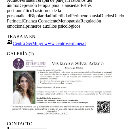
Adulto
Perinatal
Terapia de pareja
Trastornos del
ánimo
Depresión
Terapia para la ansiedad
Estrés
postraumático
Trastornos de la
personalidad
Bipolaridad
Infertilidad
Perimenopausia
Duelos
Duelo
Perinatal
Crianza Consciente
Menopausia
Regulación
emocional
primeros auxilios psicológicos
TRABAJA EN
Centro SerMujer www.centrosermujer.cl
GALERÍA
(
1
)
CONTACTO