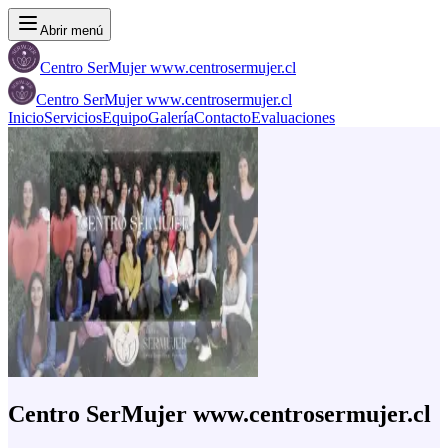
Abrir menú
Centro SerMujer www.centrosermujer.cl
Centro SerMujer www.centrosermujer.cl
Inicio
Servicios
Equipo
Galería
Contacto
Evaluaciones
Centro SerMujer www.centrosermujer.cl