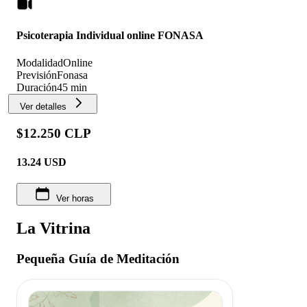
Psicoterapia Individual online FONASA
Modalidad
Online
Previsión
Fonasa
Duración
45 min
Ver detalles
$12.250 CLP
13.24
USD
Ver horas
La Vitrina
Pequeña Guía de Meditación