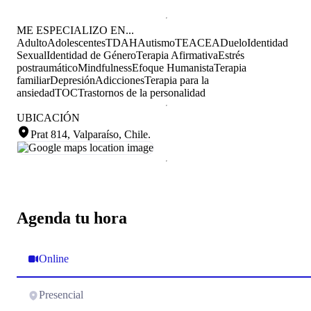
ME ESPECIALIZO EN...
Adulto
Adolescentes
TDAH
Autismo
TEA
CEA
Duelo
Identidad
Sexual
Identidad de Género
Terapia Afirmativa
Estrés
postraumático
Mindfulness
Efoque Humanista
Terapia
familiar
Depresión
Adicciones
Terapia para la
ansiedad
TOC
Trastornos de la personalidad
UBICACIÓN
Prat 814, Valparaíso, Chile
.
Agenda tu hora
Online
Presencial