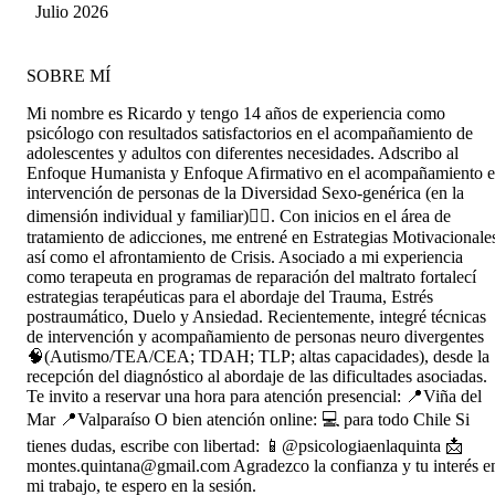
me hacen sentir que estoy siendo escuchado
Maripán Guevara
Julio 2026
¡Excelente!
SOBRE MÍ
Mi nombre es Ricardo y tengo 14 años de experiencia como
psicólogo con resultados satisfactorios en el acompañamiento de
adolescentes y adultos con diferentes necesidades. Adscribo al
Enfoque Humanista y Enfoque Afirmativo en el acompañamiento e
intervención de personas de la Diversidad Sexo-genérica (en la
dimensión individual y familiar)🏳️‍🌈. Con inicios en el área de
tratamiento de adicciones, me entrené en Estrategias Motivacionale
así como el afrontamiento de Crisis. Asociado a mi experiencia
como terapeuta en programas de reparación del maltrato fortalecí
estrategias terapéuticas para el abordaje del Trauma, Estrés
postraumático, Duelo y Ansiedad. Recientemente, integré técnicas
de intervención y acompañamiento de personas neuro divergentes
🧠(Autismo/TEA/CEA; TDAH; TLP; altas capacidades), desde la
recepción del diagnóstico al abordaje de las dificultades asociadas.
Te invito a reservar una hora para atención presencial: 📍Viña del
Mar 📍Valparaíso O bien atención online: 💻 para todo Chile Si
tienes dudas, escribe con libertad: 📱@psicologiaenlaquinta 📩
montes.quintana@gmail.com Agradezco la confianza y tu interés e
mi trabajo, te espero en la sesión.