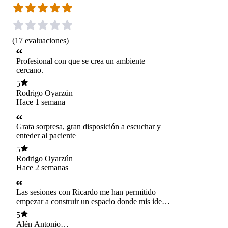
(
17
evaluaciones
)
Profesional con que se crea un ambiente
cercano.
5
Rodrigo Oyarzún
Hace 1 semana
Grata sorpresa, gran disposición a escuchar y
enteder al paciente
5
Rodrigo Oyarzún
Hace 2 semanas
Las sesiones con Ricardo me han permitido
empezar a construir un espacio donde mis ideas
y sentires tienen un lugar seguro para
5
expresarse, el diálogo y la devolución de ideas
Alén Antonio