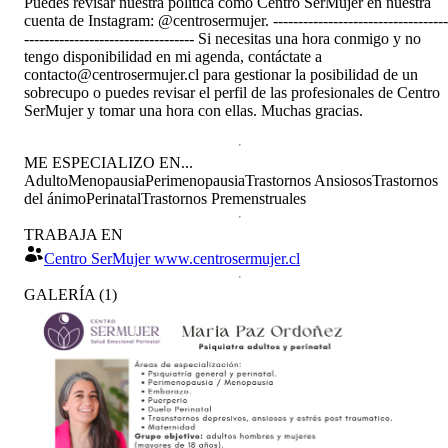
Puedes revisar nuestra política como Centro SerMujer en nuestra
cuenta de Instagram: @centrosermujer. -----------------------------------
---------------------------------- Si necesitas una hora conmigo y no
tengo disponibilidad en mi agenda, contáctate a
contacto@centrosermujer.cl para gestionar la posibilidad de un
sobrecupo o puedes revisar el perfil de las profesionales de Centro
SerMujer y tomar una hora con ellas. Muchas gracias.
ME ESPECIALIZO EN...
Adulto
Menopausia
Perimenopausia
Trastornos Ansiosos
Trastornos
del ánimo
Perinatal
Trastornos Premenstruales
TRABAJA EN
Centro SerMujer www.centrosermujer.cl
GALERÍA
(
1
)