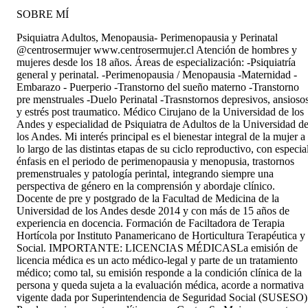
SOBRE MÍ
Psiquiatra Adultos, Menopausia- Perimenopausia y Perinatal
@centrosermujer www.centrosermujer.cl Atención de hombres y
mujeres desde los 18 años. Áreas de especialización: -Psiquiatría
general y perinatal. -Perimenopausia / Menopausia -Maternidad -
Embarazo - Puerperio -Transtorno del sueño materno -Transtorno
pre menstruales -Duelo Perinatal -Trasnstornos depresivos, ansioso
y estrés post traumatico. Médico Cirujano de la Universidad de los
Andes y especialidad de Psiquiatra de Adultos de la Universidad d
los Andes. Mi interés principal es el bienestar integral de la mujer a
lo largo de las distintas etapas de su ciclo reproductivo, con especia
énfasis en el periodo de perimenopausia y menopusia, trastornos
premenstruales y patología perintal, integrando siempre una
perspectiva de género en la comprensión y abordaje clínico.
Docente de pre y postgrado de la Facultad de Medicina de la
Universidad de los Andes desde 2014 y con más de 15 años de
experiencia en docencia. Formación de Faciltadora de Terapia
Hortícola por Instituto Panamericano de Horticultura Terapéutica y
Social. IMPORTANTE: LICENCIAS MÉDICAS ​​La emisión de
licencia médica es un acto médico-legal y parte de un tratamiento
médico; como tal, su emisión responde a la condición clínica de la
persona y queda sujeta a la evaluación médica, acorde a normativa
vigente dada por Superintendencia de Seguridad Social (SUSESO)