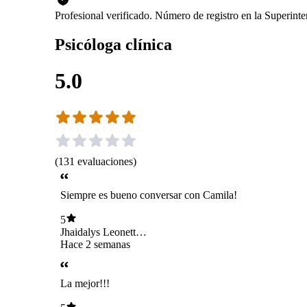
Profesional verificado. Número de registro en la Superin
Psicóloga clínica
5.0
(
131
evaluaciones
)
Siempre es bueno conversar con Camila!
5
Jhaidalys Leonett
Rodríguez
Hace 2 semanas
La mejor!!!