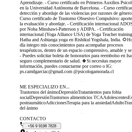
Aprendizaje. - Curso certificado en Primeros Auxilios Psico
en la Universidad Autónoma de Barcelona. - Curso certifica
detección y abordaje de las violencias por razones de género.
Curso certificado de Trastorno Obsesivo Compulsivo: aporte
la evaluación y abordaje. - Certificación internacional ADO
por Noha Minshawi-Patterson y ADIPA. - Certificación
internacional (Yoga Alliance USA) de Yoga Teacher training
Hatha and Ashtanga yoga en Rishikul Yogshala, India. 🌻H
día integro mis conocimientos para acompañar procesos
terapéuticos, dentro de un espacio comprensivo, amable y se
- Puedes solicitar boleta de honorarios para reembolso en Isa
seguro complementario de salud. 🍀Si necesitas mayor
información, puedes contactarme por correo o IG:
ps.camilgarciac@gmail.com @psicologamorada.cl
ME ESPECIALIZO EN...
Trastornos del ánimo
Depresión
Tratamientos para fobia
social
Depresión
Trastornos alimenticios TCA
Adolescentes
Es
postraumático
Adicciones
Terapia para la ansiedad
Adulto
Tra
del ánimo
CONTACTO
+56
9
9198
7828