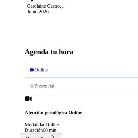
5
Carolaine Castro
Sanchez
Junio 2026
Agenda tu hora
Online
Presencial
Atención psicológica Online
Modalidad
Online
Duración
60 min