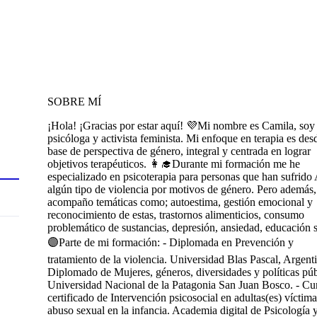
SOBRE MÍ
¡Hola! ¡Gracias por estar aquí! 💜Mi nombre es Camila, soy
psicóloga y activista feminista. Mi enfoque en terapia es des
base de perspectiva de género, integral y centrada en lograr
objetivos terapéuticos. 👩‍🎓Durante mi formación me he
especializado en psicoterapia para personas que han sufrido
algún tipo de violencia por motivos de género. Pero además,
acompaño temáticas como; autoestima, gestión emocional y
reconocimiento de estas, trastornos alimenticios, consumo
problemático de sustancias, depresión, ansiedad, educación 
🟣Parte de mi formación: - Diplomada en Prevención y
tratamiento de la violencia. Universidad Blas Pascal, Argenti
Diplomado de Mujeres, géneros, diversidades y políticas púb
Universidad Nacional de la Patagonia San Juan Bosco. - Cu
certificado de Intervención psicosocial en adultas(es) víctim
abuso sexual en la infancia. Academia digital de Psicología 