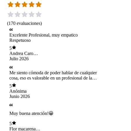
(
170
evaluaciones
)
Excelente Profesional, muy empatico
Respetuoso
5
Andrea Caro
Ampuero
Julio 2026
Me siento cómoda de poder hablar de cualquier
cosa, eso es valorable en un profesional de la
atención y acompañamiento psicológico.
5
Anónima
Junio 2026
Muy buena atención!😀
5
Flor macarena