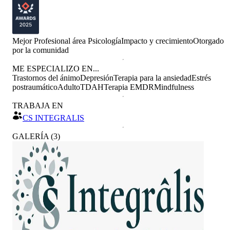
Mejor Profesional área Psicología
Impacto y crecimiento
Otorgado
por
la comunidad
ME ESPECIALIZO EN...
Trastornos del ánimo
Depresión
Terapia para la ansiedad
Estrés
postraumático
Adulto
TDAH
Terapia EMDR
Mindfulness
TRABAJA EN
CS INTEGRALIS
GALERÍA
(
3
)