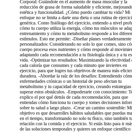
Corporal: Guiándote en el aumento de masa muscular y la
reducción de grasa de forma saludable y eficiente, mejorand
estética y funcionalidad. ¿Cómo puedo cambiar tu vida? Mi
enfoque no se limita a darte una dieta o una rutina de ejercic
genérica. Como fisiólogo del ejercicio, entiendo a nivel pro
cómo tu cuerpo utiliza la energía, cómo tus músculos se adap
entrenamiento y cómo tu metabolismo responde a los diferen
estímulos. Esto me permite: -Diseñar planes verdaderamente
personalizados: Considerando no solo lo que comes, sino c
cuerpo procesa esos nutrientes y cómo responde al movimie
adaptando cada recomendación a tu fisiología única y a tu es
vida. -Optimizar tus resultados: Maximizando la efectividad
cada caloría que consumes y cada minuto que inviertes en
ejercicio, para que logres tus objetivos de manera más eficie
duradera. -Abordar la raíz de los desafíos: Entendiendo cóm
enfermedades crónicas o un historial de peso afectan tu
metabolismo y tu capacidad de ejercicio, creando estrategias
superar estos obstáculos. -Empoderarte con conocimiento: T
explico el por qué detrás de cada recomendación, para que
entiendas cómo funciona tu cuerpo y tomes decisiones info
sobre tu salud a largo plazo. -Crear un camino sostenible: M
objetivo es que desarrolles hábitos saludables que puedas m
en el tiempo, transformando no solo tu físico, sino también t
relación con la comida y el ejercicio. Si estás listo para ir más
de las soluciones temporales y quieres un enfoque científico 