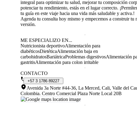
integral para optimizar tu salud, mejorar tu composición corp
potenciar tu rendimiento, estás en el lugar correcto. ¡Permít
tu guía en este viaje hacia una vida más saludable y activa.!
Agenda tu consulta hoy mismo y empecemos a construir tu 
versión.
ME ESPECIALIZO EN...
Nutricionista deportivo
Alimentación para
diabéticos
Dietética
Alimentación baja en
carbohidratos
Bariátrica
Problemas digestivos
Alimentación p
gastritis
Alimentación para colon irritable
CONTACTO
+57
3
1786
89227
Avenida 3a Norte #44-36, La Merced, Cali, Valle del Ca
Colombia
.
Centro Comercial Plaza Norte Local 20B