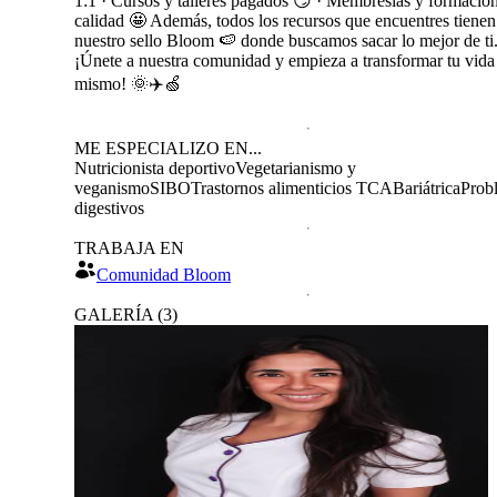
1:1 · Cursos y talleres pagados 😏 · Membresías y formacio
calidad 🤩 Además, todos los recursos que encuentres tienen
nuestro sello Bloom 🍉 donde buscamos sacar lo mejor de ti
¡Únete a nuestra comunidad y empieza a transformar tu vida
mismo! 🌞✈️🍏
ME ESPECIALIZO EN...
Nutricionista deportivo
Vegetarianismo y
veganismo
SIBO
Trastornos alimenticios TCA
Bariátrica
Prob
digestivos
TRABAJA EN
Comunidad Bloom
GALERÍA
(
3
)