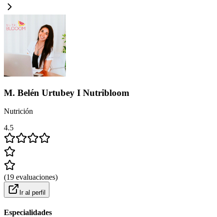
M. Belén Urtubey I Nutribloom
Nutrición
4.5
(
19
evaluaciones
)
Ir al perfil
Especialidades