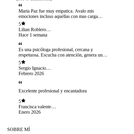
Maria Paz fue muy empatica. Avalo mis
emociones incluso aquellas con mas carga
emocional. Honesta en sus comentarios y en las
5
expectativas de esta terapia.
Lilian Roblero
Saldana
Hace 1 semana
Es una psicóloga profesional, cercana y
respetuosa. Escucha con atención, genera un
espacio de confianza y se nota que le importa el
5
proceso de cada persona. Me sentí cómodo en
Sergio Ignacio
las sesiones y considero que realiza un excelente
Villaman Ramirez
Febrero 2026
trabajo.
Excelente profesional y encantadora
5
Francisca valente
Rodriguez
Enero 2026
SOBRE MÍ