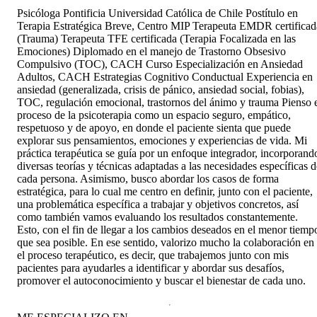
Psicóloga Pontificia Universidad Católica de Chile Postítulo en
Terapia Estratégica Breve, Centro MIP Terapeuta EMDR certificad
(Trauma) Terapeuta TFE certificada (Terapia Focalizada en las
Emociones) Diplomado en el manejo de Trastorno Obsesivo
Compulsivo (TOC), CACH Curso Especialización en Ansiedad
Adultos, CACH Estrategias Cognitivo Conductual Experiencia en
ansiedad (generalizada, crisis de pánico, ansiedad social, fobias),
TOC, regulación emocional, trastornos del ánimo y trauma Pienso 
proceso de la psicoterapia como un espacio seguro, empático,
respetuoso y de apoyo, en donde el paciente sienta que puede
explorar sus pensamientos, emociones y experiencias de vida. Mi
práctica terapéutica se guía por un enfoque integrador, incorporand
diversas teorías y técnicas adaptadas a las necesidades específicas d
cada persona. Asimismo, busco abordar los casos de forma
estratégica, para lo cual me centro en definir, junto con el paciente,
una problemática específica a trabajar y objetivos concretos, así
como también vamos evaluando los resultados constantemente.
Esto, con el fin de llegar a los cambios deseados en el menor tiemp
que sea posible. En ese sentido, valorizo mucho la colaboración en
el proceso terapéutico, es decir, que trabajemos junto con mis
pacientes para ayudarles a identificar y abordar sus desafíos,
promover el autoconocimiento y buscar el bienestar de cada uno.