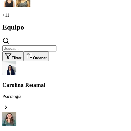
+
11
Equipo
Filtrar
Ordenar
Carolina Retamal
Psicología