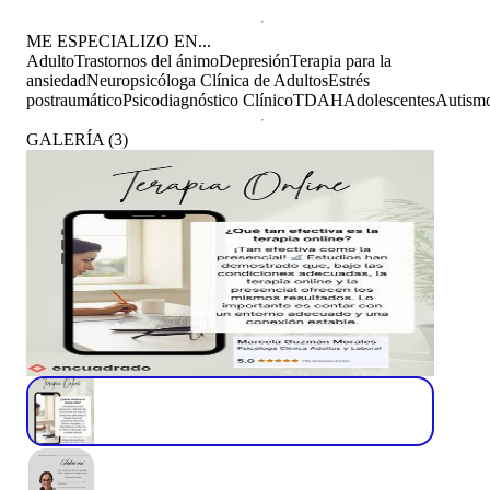
ME ESPECIALIZO EN...
Adulto
Trastornos del ánimo
Depresión
Terapia para la
ansiedad
Neuropsicóloga Clínica de Adultos
Estrés
postraumático
Psicodiagnóstico Clínico
TDAH
Adolescentes
Autism
GALERÍA
(
3
)