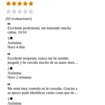
(
92
evaluaciones
)
Excelente profesional, me transmite mucha
calma. 10/10
5
Anónima
Hace 4 días
Excelente terapeuta, nunca me he sentido
juzgada y he crecido mucho de su mano durante
la situación mas difícil y triste que he vivido,
5
estoy muy contenta con Marcela, recomiendo
Anónima
sus servicios a ojos cerrados 🫂
Hace 2 semanas
Me senti muy comodo en la consulta. Gracias a
su apoyo pude identificar varias cosas que debo
trabajar para seguir mejorando, me encantó
5
Anónima