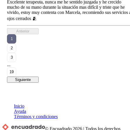
Excelente terapeuta, nunca me he sentido juzgada y he crecido
mucho de su mano durante la situación mas difícil y triste que he
vivido, estoy muy contenta con Marcela, recomiendo sus servicios 
ojos cerrados 🫂
Anterior
1
2
3
...
19
Siguiente
Inicio
Ayuda
Términos y condiciones
© Encuadrado
2026
|
Todos los derechos