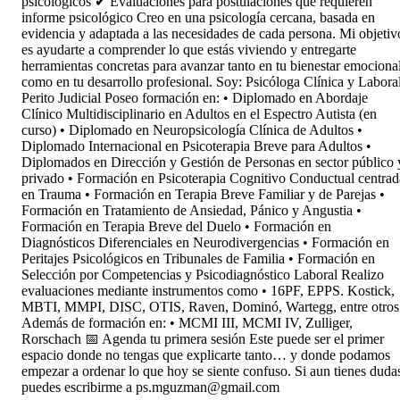
psicológicos ✔ Evaluaciones para postulaciones que requieren
informe psicológico Creo en una psicología cercana, basada en
evidencia y adaptada a las necesidades de cada persona. Mi objetiv
es ayudarte a comprender lo que estás viviendo y entregarte
herramientas concretas para avanzar tanto en tu bienestar emociona
como en tu desarrollo profesional. Soy: Psicóloga Clínica y Labora
Perito Judicial Poseo formación en: • Diplomado en Abordaje
Clínico Multidisciplinario en Adultos en el Espectro Autista (en
curso) • Diplomado en Neuropsicología Clínica de Adultos •
Diplomado Internacional en Psicoterapia Breve para Adultos •
Diplomados en Dirección y Gestión de Personas en sector público 
privado • Formación en Psicoterapia Cognitivo Conductual centrad
en Trauma • Formación en Terapia Breve Familiar y de Parejas •
Formación en Tratamiento de Ansiedad, Pánico y Angustia •
Formación en Terapia Breve del Duelo • Formación en
Diagnósticos Diferenciales en Neurodivergencias • Formación en
Peritajes Psicológicos en Tribunales de Familia • Formación en
Selección por Competencias y Psicodiagnóstico Laboral Realizo
evaluaciones mediante instrumentos como • 16PF, EPPS. Kostick,
MBTI, MMPI, DISC, OTIS, Raven, Dominó, Wartegg, entre otros
Además de formación en: • MCMI III, MCMI IV, Zulliger,
Rorschach 📅 Agenda tu primera sesión Este puede ser el primer
espacio donde no tengas que explicarte tanto… y donde podamos
empezar a ordenar lo que hoy se siente confuso. Si aun tienes duda
puedes escribirme a ps.mguzman@gmail.com