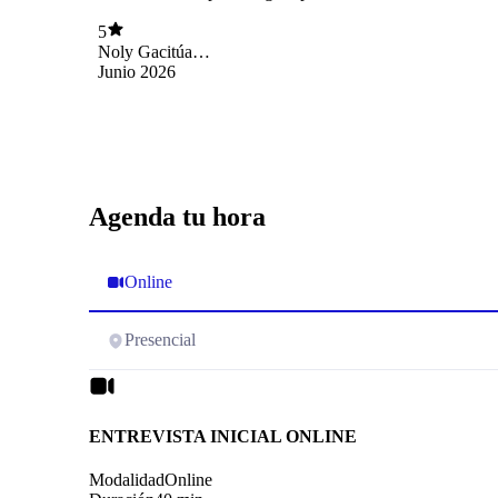
5
Noly Gacitúa
Navarrete
Junio 2026
Agenda tu hora
Online
Presencial
ENTREVISTA INICIAL ONLINE
Modalidad
Online