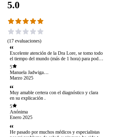
5.0
(
17
evaluaciones
)
Excelente atención de la Dra Lore, se tomo todo
el tiempo del mundo (más de 1 hora) para poder
revisar el caso e ir explicando todo con el mayor
5
detalle posible y en el lenguaje más entendible.
Manuela Jadwiga
Se nota el cariño y amor que le dedica a sus
Kotecka mino
Marzo 2025
pacientes con todo el profesionalismo.
Recomendada totalmente.
Muy amable certera con el diagnóstico y clara
en su explicación .
5
Anónima
Enero 2025
He pasado por muchos médicos y especialistas