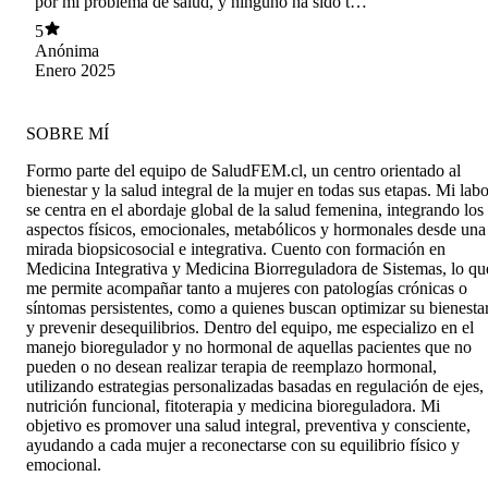
por mi problema de salud, y ninguno ha sido tan
claro y acertado como la Dra Lorena, de verdad
5
agradezco haberla encontrado y que sea ella
Anónima
quien ahora me ayuda con mi salud
Enero 2025
SOBRE MÍ
Formo parte del equipo de SaludFEM.cl, un centro orientado al
bienestar y la salud integral de la mujer en todas sus etapas. Mi labo
se centra en el abordaje global de la salud femenina, integrando los
aspectos físicos, emocionales, metabólicos y hormonales desde una
mirada biopsicosocial e integrativa. Cuento con formación en
Medicina Integrativa y Medicina Biorreguladora de Sistemas, lo qu
me permite acompañar tanto a mujeres con patologías crónicas o
síntomas persistentes, como a quienes buscan optimizar su bienesta
y prevenir desequilibrios. Dentro del equipo, me especializo en el
manejo bioregulador y no hormonal de aquellas pacientes que no
pueden o no desean realizar terapia de reemplazo hormonal,
utilizando estrategias personalizadas basadas en regulación de ejes,
nutrición funcional, fitoterapia y medicina bioreguladora. Mi
objetivo es promover una salud integral, preventiva y consciente,
ayudando a cada mujer a reconectarse con su equilibrio físico y
emocional.