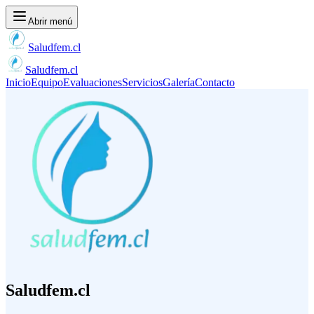
Abrir menú
Saludfem.cl
Saludfem.cl
Inicio
Equipo
Evaluaciones
Servicios
Galería
Contacto
Saludfem.cl