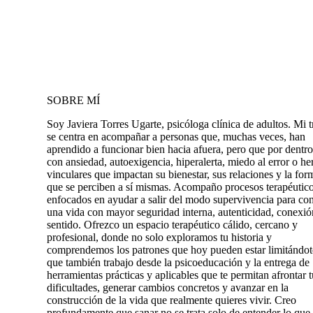
SOBRE MÍ
Soy Javiera Torres Ugarte, psicóloga clínica de adultos. Mi t
se centra en acompañar a personas que, muchas veces, han
aprendido a funcionar bien hacia afuera, pero que por dentr
con ansiedad, autoexigencia, hiperalerta, miedo al error o he
vinculares que impactan su bienestar, sus relaciones y la for
que se perciben a sí mismas. Acompaño procesos terapéutic
enfocados en ayudar a salir del modo supervivencia para con
una vida con mayor seguridad interna, autenticidad, conexió
sentido. Ofrezco un espacio terapéutico cálido, cercano y
profesional, donde no solo exploramos tu historia y
comprendemos los patrones que hoy pueden estar limitándot
que también trabajo desde la psicoeducación y la entrega de
herramientas prácticas y aplicables que te permitan afrontar t
dificultades, generar cambios concretos y avanzar en la
construcción de la vida que realmente quieres vivir. Creo
profundamente que sanar no se trata solo de entender lo que