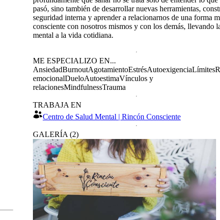
pasó, sino también de desarrollar nuevas herramientas, const
seguridad interna y aprender a relacionarnos de una forma 
consciente con nosotros mismos y con los demás, llevando l
mental a la vida cotidiana.
ME ESPECIALIZO EN...
Ansiedad
Burnout
Agotamiento
Estrés
Autoexigencia
Límites
R
emocional
Duelo
Autoestima
Vínculos y
relaciones
Mindfulness
Trauma
TRABAJA EN
Centro de Salud Mental | Rincón Consciente
GALERÍA
(
2
)