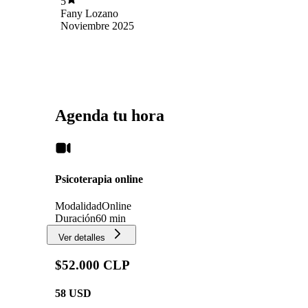
5
ligeros en la vida.
Fany Lozano
Noviembre 2025
Agenda tu hora
Psicoterapia online
Modalidad
Online
Duración
60 min
Ver detalles
$52.000 CLP
58
USD