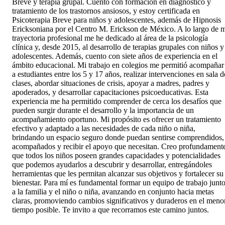
Breve y terapia grupal. Cuento con formación en diagnóstico y
tratamiento de los trastornos ansiosos, y estoy certificada en
Psicoterapia Breve para niños y adolescentes, además de Hipnosis
Ericksoniana por el Centro M. Erickson de México. A lo largo de 
trayectoria profesional me he dedicado al área de la psicología
clínica y, desde 2015, al desarrollo de terapias grupales con niños y
adolescentes. Además, cuento con siete años de experiencia en el
ámbito educacional. Mi trabajo en colegios me permitió acompañar
a estudiantes entre los 5 y 17 años, realizar intervenciones en sala d
clases, abordar situaciones de crisis, apoyar a madres, padres y
apoderados, y desarrollar capacitaciones psicoeducativas. Esta
experiencia me ha permitido comprender de cerca los desafíos que
pueden surgir durante el desarrollo y la importancia de un
acompañamiento oportuno. Mi propósito es ofrecer un tratamiento
efectivo y adaptado a las necesidades de cada niño o niña,
brindando un espacio seguro donde puedan sentirse comprendidos,
acompañados y recibir el apoyo que necesitan. Creo profundament
que todos los niños poseen grandes capacidades y potencialidades
que podemos ayudarlos a descubrir y desarrollar, entregándoles
herramientas que les permitan alcanzar sus objetivos y fortalecer su
bienestar. Para mí es fundamental formar un equipo de trabajo junt
a la familia y el niño o niña, avanzando en conjunto hacia metas
claras, promoviendo cambios significativos y duraderos en el meno
tiempo posible. Te invito a que recorramos este camino juntos.