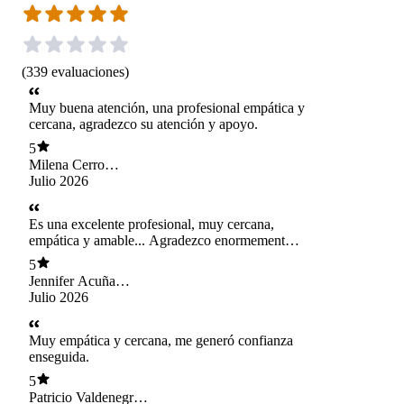
(
339
evaluaciones
)
Muy buena atención, una profesional empática y
cercana, agradezco su atención y apoyo.
5
Milena Cerro
Arévalo
Julio 2026
Es una excelente profesional, muy cercana,
empática y amable... Agradezco enormemente
su apoyo en este difícil momento, me hace sentir
5
tranquila y logra que exprese lo que no expreso
Jennifer Acuña
y demuestro con nadie. Por más personas y
ibaceta
Julio 2026
profesionales como ella, sobre todo si se trata de
la salud mental, no siempre saben llegar a las
personas, pero Constanza lo demuestra en cada
Muy empática y cercana, me generó confianza
sesión. Agradecida de su trabajo y que la
enseguida.
universidad brinde esta ayuda, gracias por tener
5
personas tan competentes. Felicitaciones a ella y
Patricio Valdenegro
a la UVM.