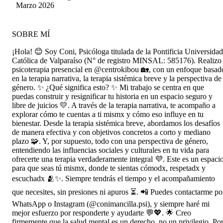
Pulgar
Marzo 2026
SOBRE MÍ
¡Hola! 😊 Soy Coni, Psicóloga titulada de la Pontificia Universidad
Católica de Valparaíso (N° de registro MINSAL: 585176). Realizo
psicoterapia presencial en @centrokibou 🏡, con un enfoque basad
en la terapia narrativa, la terapia sistémica breve y la perspectiva de
género. ✨ ¿Qué significa esto? ✨ Mi trabajo se centra en que
puedas construir y resignificar tu historia en un espacio seguro y
libre de juicios 💛. A través de la terapia narrativa, te acompaño a
explorar cómo te cuentas a ti mismx y cómo eso influye en tu
bienestar. Desde la terapia sistémica breve, abordamos los desafíos
de manera efectiva y con objetivos concretos a corto y mediano
plazo 🧩. Y, por supuesto, todo con una perspectiva de género,
entendiendo las influencias sociales y culturales en tu vida para
ofrecerte una terapia verdaderamente integral 💜. Este es un espaci
para que seas tú mismx, donde te sientas cómodx, respetadx y
escuchadx 🫂✨. Siempre tendrás el tiempo y el acompañamiento
que necesites, sin presiones ni apuros ⏳. 📲 Puedes contactarme po
WhatsApp o Instagram (@conimancilla.psi), y siempre haré mi
mejor esfuerzo por responderte y ayudarte 💬💖. 🌟 Creo
firmemente que la salud mental es un derecho, no un privilegio. Po