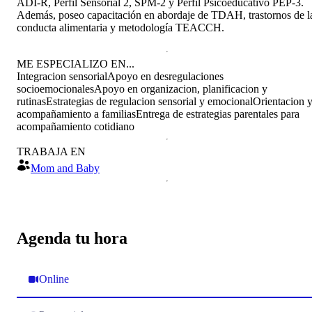
ADI-R, Perfil Sensorial 2, SPM-2 y Perfil Psicoeducativo PEP-3.
Además, poseo capacitación en abordaje de TDAH, trastornos de l
conducta alimentaria y metodología TEACCH.
ME ESPECIALIZO EN...
Integracion sensorial
Apoyo en desregulaciones
socioemocionales
Apoyo en organizacion, planificacion y
rutinas
Estrategias de regulacion sensorial y emocional
Orientacion 
acompañamiento a familias
Entrega de estrategias parentales para
acompañamiento cotidiano
TRABAJA EN
Mom and Baby
Agenda tu hora
Online