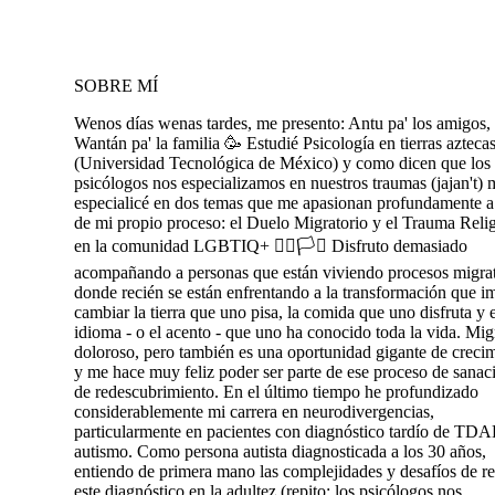
SOBRE MÍ
Wenos días wenas tardes, me presento: Antu pa' los amigos,
Wantán pa' la familia 🥳 Estudié Psicología en tierras azteca
(Universidad Tecnológica de México) y como dicen que los
psicólogos nos especializamos en nuestros traumas (jajan't) 
especialicé en dos temas que me apasionan profundamente a 
de mi propio proceso: el Duelo Migratorio y el Trauma Reli
en la comunidad LGBTIQ+ 🏳️‍🌈🏳️‍⚧️ Disfruto demasiado
acompañando a personas que están viviendo procesos migrat
donde recién se están enfrentando a la transformación que i
cambiar la tierra que uno pisa, la comida que uno disfruta y e
idioma - o el acento - que uno ha conocido toda la vida. Mig
doloroso, pero también es una oportunidad gigante de creci
y me hace muy feliz poder ser parte de ese proceso de sanac
de redescubrimiento. En el último tiempo he profundizado
considerablemente mi carrera en neurodivergencias,
particularmente en pacientes con diagnóstico tardío de TD
autismo. Como persona autista diagnosticada a los 30 años,
entiendo de primera mano las complejidades y desafíos de re
este diagnóstico en la adultez (repito: los psicólogos nos