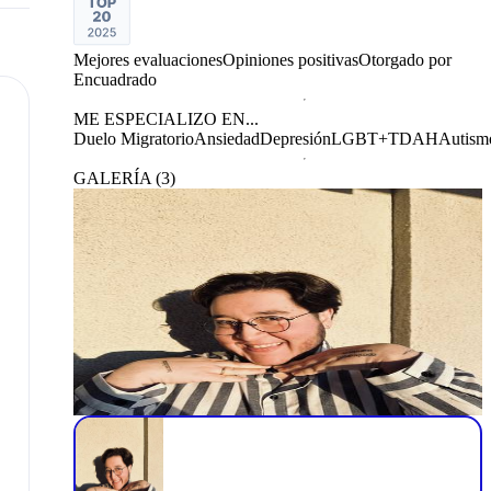
Mejores evaluaciones
Opiniones positivas
Otorgado por
Encuadrado
ME ESPECIALIZO EN...
Duelo Migratorio
Ansiedad
Depresión
LGBT+
TDAH
Autism
GALERÍA
(
3
)