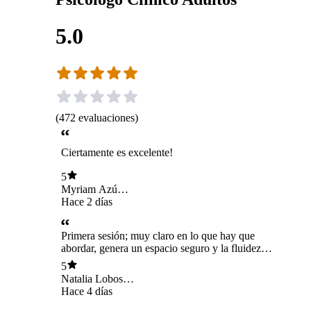
5.0
(
472
evaluaciones
)
Ciertamente es excelente!
5
Myriam Azú
Pommier
Hace 2 días
Primera sesión; muy claro en lo que hay que
abordar, genera un espacio seguro y la fluidez
de la conversación fue optima a mi juicio.
5
Natalia Lobos
Suarez
Hace 4 días