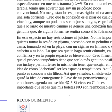
especializamos en nuestros traumas) 🥲🤣 En cuanto a mi est
terapia, tengo que advertir que soy un psicólogo poco
convencional. No me gustan los esquemas rígidos ni casarm
una sola corriente. Creo que la conexión es el pilar de cualqu
vínculo y, aunque no podamos ser mejores amigos, es proba
que a lo largo de nuestro camino se genere una conexión tan
genuina que, de alguna forma, se sentirá como si lo fuéramo
En este espacio no hay restricciones ni juicios. No me import
quieres tomar la sesión en pijama, acostado con tu peludito e
cama, tomando sol en la playa, con un cigarro en la mano o
cafecito a tu lado. Lo que sea que te haga sentir cómodx, en
confianza y en tu propio espacio es bienvenido. Creo firme
que el proceso terapéutico tiene que ser lo más genuino posib
eso incluye permitirte ser tú mismo sin tener que encajar en 
idea de cómo "deberían" ser los espacios terapéuticos. Aquí 
punto es conocerte sin filtros. Así que ya sabes, si leíste esto 
gustó la idea de entregarme la llave de tus pensamientos y
emociones: agenda una sesión 😎 * Si vives en Chile es
importante que sepas que mis boletas NO son reembolsables
RECONOCIMIENTOS