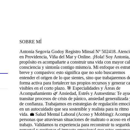
SOBRE MÍ
Antonia Segovia Godoy Registro Minsal Nº 502418. Atenc
en Providencia, Viña del Mar y Online. ¡Hola! Soy Antonia,
propósito es acompañarte a construir una vida con mayor ca
consciencia y sintonía contigo mismo/a. Mi enfoque es estrat
breve y compasivo: esto significa que no solo buscaremos
entender el origen de lo que sientes, sino que trabajaremos d
forma activa para fortalecer tus propios recursos y generar 
visibles en el corto plazo. 🎯 Especialidades y Áreas de
Acompañamiento 🌿 Ansiedad, Estrés y Autoestima: Te ayu
transitar procesos de crisis de pánico, ansiedad generalizada 
de confianza. Trabajamos en estrategias de regulación emoci
en un autocuidado que sea sostenible y realista para tu ritmo
vida. 💼 Salud Mental Laboral (Acoso y Mobbing): Acomp
personas que atraviesan situaciones de maltrato o acoso en e
trabajo. Validamos tu experiencia para reconstruir tu segurid
personal y gestionar el impacto emocional que estos entorno