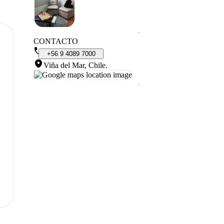
CONTACTO
+56
9
4089
7000
Viña del Mar, Chile
.