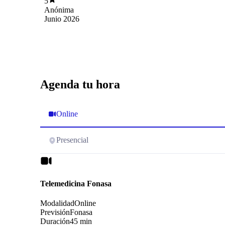
5
Anónima
Junio 2026
Agenda tu hora
Online
Presencial
Telemedicina Fonasa
Modalidad
Online
Previsión
Fonasa
Duración
45 min