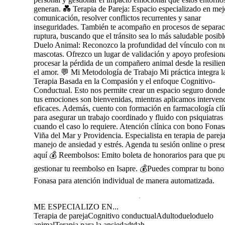
generan. 💑 Terapia de Pareja: Espacio especializado en mejo
comunicación, resolver conflictos recurrentes y sanar
inseguridades. También te acompaño en procesos de separac
ruptura, buscando que el tránsito sea lo más saludable posibl
Duelo Animal: Reconozco la profundidad del vínculo con nu
mascotas. Ofrezco un lugar de validación y apoyo profesion
procesar la pérdida de un compañero animal desde la resilien
el amor. 💬 Mi Metodología de Trabajo Mi práctica integra l
Terapia Basada en la Compasión y el enfoque Cognitivo-
Conductual. Esto nos permite crear un espacio seguro donde
tus emociones son bienvenidas, mientras aplicamos interven
eficaces. Además, cuento con formación en farmacología clí
para asegurar un trabajo coordinado y fluido con psiquiatras
cuando el caso lo requiere. Atención clínica con bono Fonas
Viña del Mar y Providencia. Especialista en terapia de pareja
manejo de ansiedad y estrés. Agenda tu sesión online o pres
aquí 💰 Reembolsos: Emito boleta de honorarios para que p
gestionar tu reembolso en Isapre. 💰Puedes comprar tu bono
Fonasa para atención individual de manera automatizada.
ME ESPECIALIZO EN...
Terapia de pareja
Cognitivo conductual
Adulto
duelo
duelo
animal
Terapia para la ansiedad
tdah