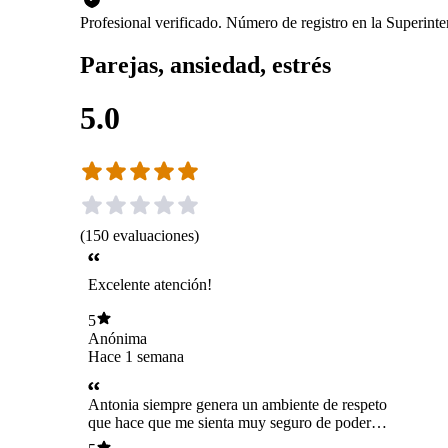
Profesional verificado. Número de registro en la Superin
Parejas, ansiedad, estrés
5.0
(
150
evaluaciones
)
Excelente atención!
5
Anónima
Hace 1 semana
Antonia siempre genera un ambiente de respeto
que hace que me sienta muy seguro de poder
expresar todo lo que pienso y siento.