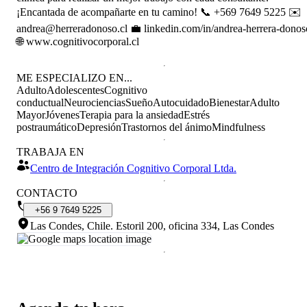
¡Encantada de acompañarte en tu camino! 📞 +569 7649 5225 ✉️
andrea@herreradonoso.cl 💼 linkedin.com/in/andrea-herrera-donos
🌐 www.cognitivocorporal.cl
ME ESPECIALIZO EN...
Adulto
Adolescentes
Cognitivo
conductual
Neurociencias
Sueño
Autocuidado
Bienestar
Adulto
Mayor
Jóvenes
Terapia para la ansiedad
Estrés
postraumático
Depresión
Trastornos del ánimo
Mindfulness
TRABAJA EN
Centro de Integración Cognitivo Corporal Ltda.
CONTACTO
+56
9
7649
5225
Las Condes, Chile
.
Estoril 200, oficina 334, Las Condes