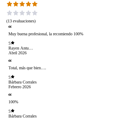
(
13
evaluaciones
)
Muy buena profesional, la recomiendo 100%
5
Rayen Antu
Cantillano Matus
Abril 2026
Total, más que bien….
5
Bárbara Corrales
Febrero 2026
100%
5
Bárbara Corrales