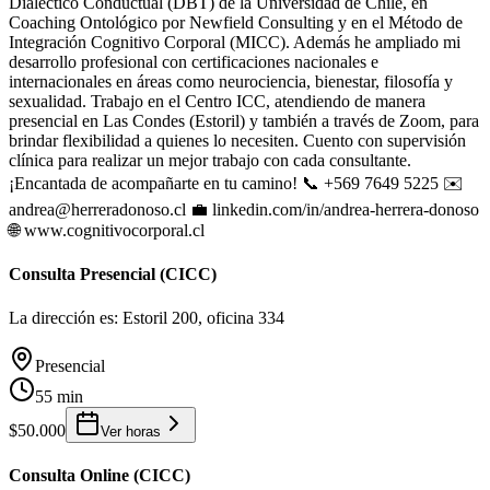
Dialéctico Conductual (DBT) de la Universidad de Chile, en
Coaching Ontológico por Newfield Consulting y en el Método de
Integración Cognitivo Corporal (MICC). Además he ampliado mi
desarrollo profesional con certificaciones nacionales e
internacionales en áreas como neurociencia, bienestar, filosofía y
sexualidad. Trabajo en el Centro ICC, atendiendo de manera
presencial en Las Condes (Estoril) y también a través de Zoom, para
brindar flexibilidad a quienes lo necesiten. Cuento con supervisión
clínica para realizar un mejor trabajo con cada consultante.
¡Encantada de acompañarte en tu camino! 📞 +569 7649 5225 ✉️
andrea@herreradonoso.cl 💼 linkedin.com/in/andrea-herrera-donoso
🌐 www.cognitivocorporal.cl
Consulta Presencial (CICC)
La dirección es: Estoril 200, oficina 334
Presencial
55 min
$50.000
Ver horas
Consulta Online (CICC)