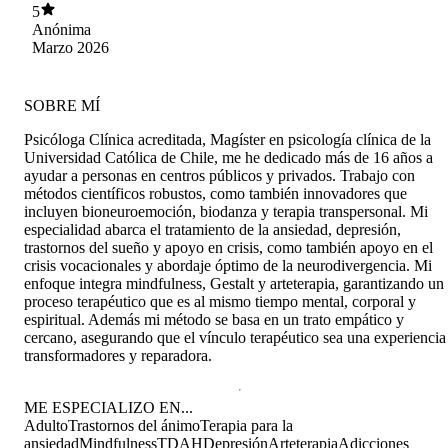
aprendí muchísimo a su lado!
5
Anónima
Marzo 2026
SOBRE MÍ
Psicóloga Clínica acreditada, Magíster en psicología clínica de la
Universidad Católica de Chile, me he dedicado más de 16 años a
ayudar a personas en centros públicos y privados. Trabajo con
métodos científicos robustos, como también innovadores que
incluyen bioneuroemoción, biodanza y terapia transpersonal. Mi
especialidad abarca el tratamiento de la ansiedad, depresión,
trastornos del sueño y apoyo en crisis, como también apoyo en el
crisis vocacionales y abordaje óptimo de la neurodivergencia. Mi
enfoque integra mindfulness, Gestalt y arteterapia, garantizando un
proceso terapéutico que es al mismo tiempo mental, corporal y
espiritual. Además mi método se basa en un trato empático y
cercano, asegurando que el vínculo terapéutico sea una experiencia
transformadores y reparadora.
ME ESPECIALIZO EN...
Adulto
Trastornos del ánimo
Terapia para la
ansiedad
Mindfulness
TDAH
Depresión
Arteterapia
Adicciones