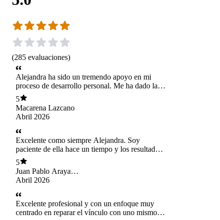
(
285
evaluaciones
)
Alejandra ha sido un tremendo apoyo en mi
proceso de desarrollo personal. Me ha dado la
confianza para trabajar en profundidad y su
5
enfoque me ha ayudado mucho a destrabar
Macarena Lazcano
patrones antiguos. Mil gracias!!
Abril 2026
Excelente como siempre Alejandra. Soy
paciente de ella hace un tiempo y los resultados
de la terapia han sido maravillosos, así que la
5
recomiendo al 100%
Juan Pablo Araya
Cuitiño
Abril 2026
Excelente profesional y con un enfoque muy
centrado en reparar el vínculo con uno mismo :)