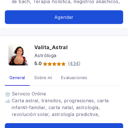
de bach, Terapia holística, Registros akáshicos,
Ansiedad, Medium, Terapia Saint germain, Reiki
Mascotas, cursos, Reiki Angelico, sanaciones,
Agendar
canalizaciones, Limpiezas energética,
canalizaciones espirituales, radiestesia, tarot
online, canalizacion angelical, cruz ankh,
terapia floral, Mesa radionica, Gemoterapia,
Valita_Astral
runas, Carta Astral Karmica, Canalizaciones con
Astróloga
seres Fallecidos, Limpiezas Energéticas,
Eliminación de Trabajos de Magia Negra,
5.0
(
434
)
Apertura de Caminos, Coach Espiritual, Rituales,
Bloqueos Espirituales, Restauración y Equilibrio
General
Sobre mí
Evaluaciones
Energético
Servicio
Online
Carta astral, tránsitos, progresiones, carta
infantil-familiar, carta natal, astrología,
revolución solar, astrología predictiva,
pronóstico