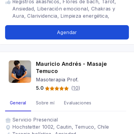
Registros akáshicos, Flores de bach, Tarot,
Ansiedad, Liberación emocional, Chakras y
Aura, Clarividencia, Limpieza energética,
Depresión, Crisis de pánico, Crisis de angustia,
Mal de ojo, bloqueos de vida, Abundancia, Abre
Agendar
caminos, Prosperidad, Calma interior, Equilibrio
emocional, Radiestesia, Gemoterapia, Sanación
de Útero, duelos y separaciones, Insomnio,
embarazo equilibrado, Rituales de protección,
Mauricio Andrés - Masaje
Rituales de limpieza energética, Rituales de
Temuco
prosperidad económica, energias negativas,
Masoterapia Prof.
angeles, abre caminos, Constelaciones familares
5.0
(
10
)
General
Sobre mí
Evaluaciones
Servicio
Presencial
Hochstetter 1002, Cautin, Temuco, Chile