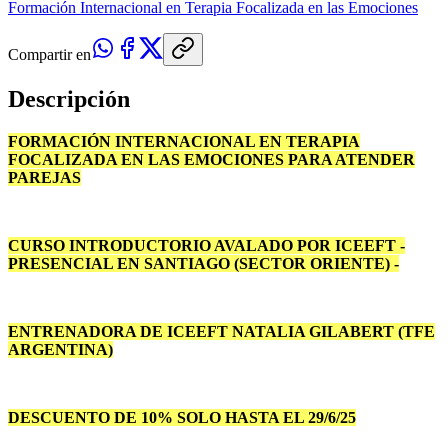
Formación Internacional en Terapia Focalizada en las Emociones
Compartir en
Descripción
FORMACIÓN INTERNACIONAL
EN TERAPIA
FOCALIZADA EN LAS EMOCIONES PARA ATENDER
PAREJAS
CURSO INTRODUCTORIO AVALADO POR ICEEFT -
PRESENCIAL EN SANTIAGO (SECTOR ORIENTE) -
ENTRENADORA DE ICEEFT NATALIA GILABERT (TFE
ARGENTINA)
DESCUENTO DE 10% SOLO HASTA EL 29/6/25