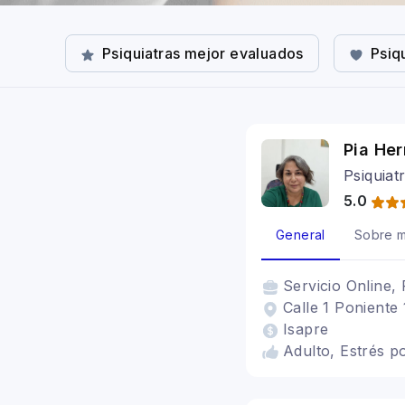
Psiquiatras mejor evaluados
Psiq
Pia He
Psiquiat
5.0
General
Sobre m
Servicio
Online, 
Calle 1 Poniente 
Isapre
Adulto, Estrés p