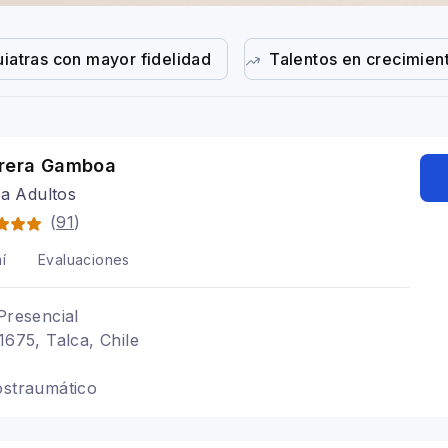
uiatras con mayor fidelidad
Talentos en crecimien
rrera Gamboa
ra Adultos
(
91
)
í
Evaluaciones
Presencial
1675, Talca, Chile
ostraumático