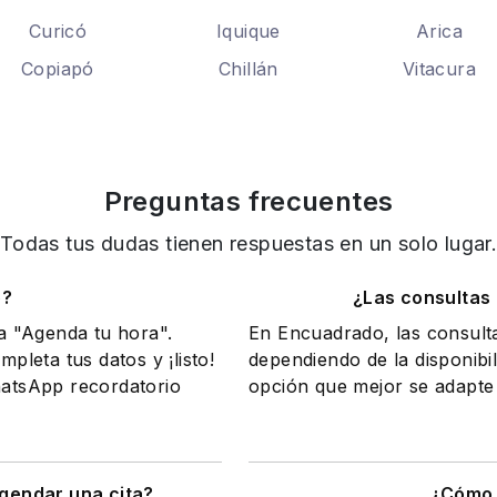
Curicó
Iquique
Arica
Copiapó
Chillán
Vitacura
Preguntas frecuentes
Todas tus dudas tienen respuestas en un solo lugar
o?
¿Las consultas
na "Agenda tu hora".
En Encuadrado, las consult
mpleta tus datos y ¡listo!
dependiendo de la disponibil
WhatsApp recordatorio
opción que mejor se adapte 
gendar una cita?
¿Cómo 