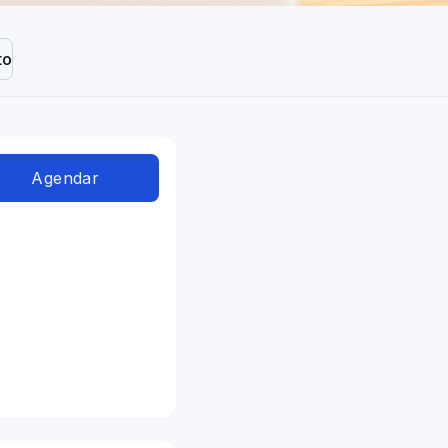
to
Agendar