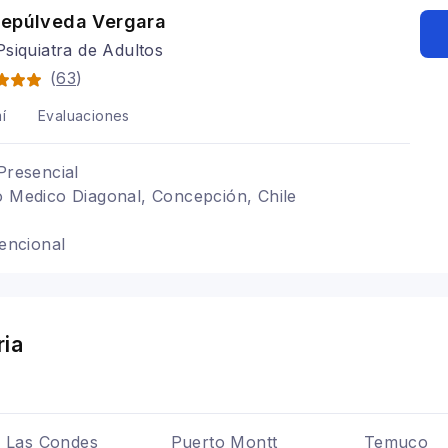
Sepúlveda Vergara
siquiatra de Adultos
(
63
)
í
Evaluaciones
Presencial
o Medico Diagonal, Concepción, Chile
tencional
ria
Las Condes
Puerto Montt
Temuco