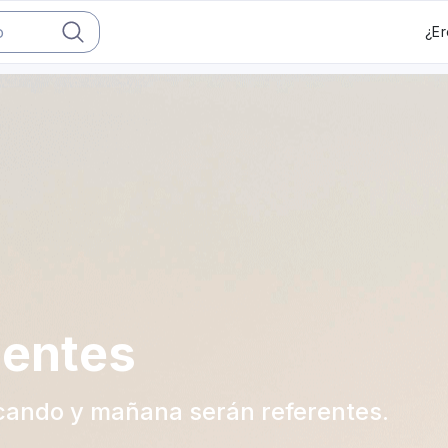
¿Er
gentes
acando y mañana serán referentes.