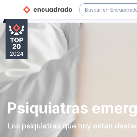
Psiquiatras emer
Los psiquiatras que hoy están dest