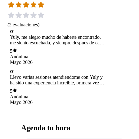
(
2
evaluaciones
)
Yuly, me alegro mucho de haberte encontrado,
me siento escuchada, y siempre después de cada
sesión me quedo pensando en lo que hablamos,
5
y por fin sentir alivio a cosas que llevaba mucho
Anónima
tiempo cargando en mi mente. Te agradezco
Mayo 2026
tanto!
Llevo varias sesiones atendiendome con Yuly y
ha sido una experiencia increible, primera vez
que siento que una psicologa me entiende,
5
siento mucha confianza y veo mis avances, la
Anónima
recomiendo 100%
Mayo 2026
Agenda tu hora