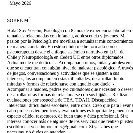
Mayo 2026
SOBRE MÍ
Hola! Soy Yoselin, Psicóloga con 8 años de experiencia laboral en
temáticas relacionadas con infancia, adolescencia y jóvenes. Mi
pasión por la Psicología me moviliza a actualizar mis conocimiento
de manera constante. En este sentido me he formado como
psicoterapeuta desde el enfoque sistémico narrativo en la U. de
Chile y Neuropsicología en Cedeti UC entre otros diplomados.
Actualmente me dedico a: -Acompañar a ninos, niñas y adolescent
que se encuentran con algún nivel de malestar psicológico. A través
de juegos, conversaciones y actividades que se ajusten a sus
intereses, los acompaño en estas dificultades, desarrollando otras
miradas y formas de relacionarse con aquello que duele. -
Acompañar a madres, padres y/o cuidadores que necesiten o desee
desarrollar otras formas de relacionarse con sus hij@s. - Realizar
evaluaciones por sospecha de TEA, TDAH, Discapacidad
Intelectual, dificultades escolares, entre otros. Creo que para llevar 
cabo procesos terapéuticos y evaluaciones es importante generar un
espacio cálido, respetuoso, de buen trato y ética profesional. Si te
interesa conocer más de algunos de los servicios que realizo puedes
escribirme a yoselinmonardez@gmail.com. Si ya sabes qué
necesitas, no dudes en agendar.