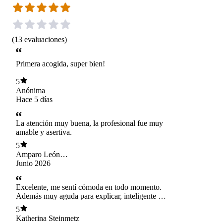
(
13
evaluaciones
)
Primera acogida, super bien!
5
Anónima
Hace 5 días
La atención muy buena, la profesional fue muy
amable y asertiva.
5
Amparo León
Verdejo
Junio 2026
Excelente, me sentí cómoda en todo momento.
Además muy aguda para explicar, inteligente y
profesional.
5
Katherina Steinmetz