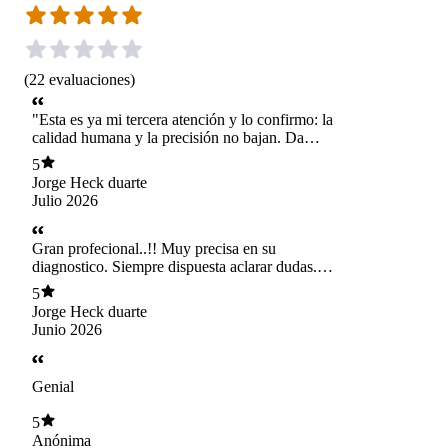
(
22
evaluaciones
)
​"Esta es ya mi tercera atención y lo confirmo: la
calidad humana y la precisión no bajan. Da
gusto atenderse con alguien que de verdad
5
escucha, no te apura y te explica todo de forma
Jorge Heck duarte
impecable a través de la pantalla. Te vas con una
Julio 2026
tranquilidad tremenda cada vez. Recomiendo
agendar totalmente
Gran profecional..!! Muy precisa en su
diagnostico. Siempre dispuesta aclarar dudas.
Puedo recomendarla con absoluta confiaza.
5
Gracias Doctora.
Jorge Heck duarte
Junio 2026
Genial
5
Anónima