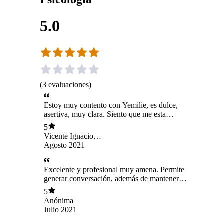
5.0
(
3
evaluaciones
)
Estoy muy contento con Yemilie, es dulce,
asertiva, muy clara. Siento que me esta
ayudando en mi crecimiento
5
Vicente Ignacio
Unanue Moreno
Agosto 2021
Excelente y profesional muy amena. Permite
generar conversación, además de mantener
atención constante.
5
Anónima
Julio 2021