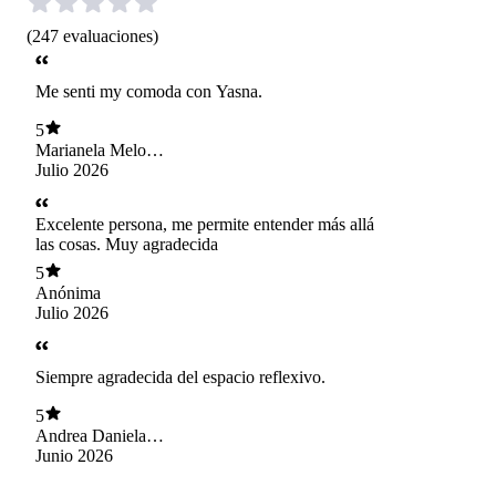
(
247
evaluaciones
)
Me senti my comoda con Yasna.
5
Marianela Melo
Ocares
Julio 2026
Excelente persona, me permite entender más allá
las cosas. Muy agradecida
5
Anónima
Julio 2026
Siempre agradecida del espacio reflexivo.
5
Andrea Daniela
Toro Cárdenas
Junio 2026