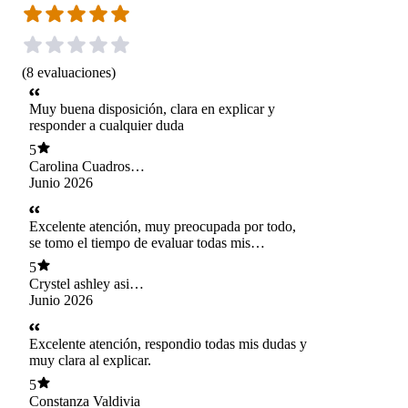
(
8
evaluaciones
)
Muy buena disposición, clara en explicar y
responder a cualquier duda
5
Carolina Cuadros
Villagra
Junio 2026
Excelente atención, muy preocupada por todo,
se tomo el tiempo de evaluar todas mis
posibilidades y fue muy amable conmigo, la
5
recomendare por siempre 💕
Crystel ashley asin
bruce
Junio 2026
Excelente atención, respondio todas mis dudas y
muy clara al explicar.
5
Constanza Valdivia