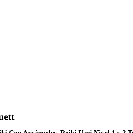
uett
iki Con Arcángeles, Reiki Usui Nivel 1 y 2