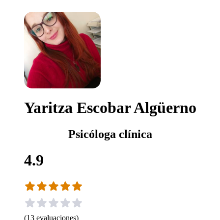
Yaritza Escobar Algüerno
Psicóloga clínica
4.9
(
13
evaluaciones
)