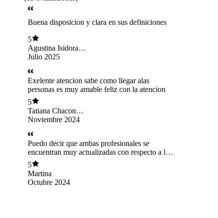
Buena disposicion y clara en sus definiciones
5
Agustina Isidora
Reyes Astudillo
Julio 2025
Exelente atencion sabe como llegar alas
personas es muy amable feliz con la atencion
5
Tatiana Chacon
Contreras
Noviembre 2024
Puedo decir que ambas profesionales se
encuentran muy actualizadas con respecto a los
test y cómo mirar las neurodiversidad, muchas
5
veces los profesionales sin desmerecer te hacen
Martina
sentir el diagnóstico como trágico, esto genera
Octubre 2024
que se fomenten más los estados ansiosos
sobretodo en personas neurodiversidad como yo
y cómo lo es mi familia , para mi hija que
recibió su diagnóstico de TEA fue muy cómodo