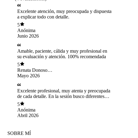
Excelente atención, muy preocupada y dispuesta
a explicar todo con detalle.
5
Anónima
Junio 2026
Amable, paciente, cálida y muy profesional en
su evaluación y atención. 100% recomendada
5
Renata Donoso
Yaikin
Mayo 2026
Excelente profesional, muy atenta y preocupada
de cada detalle. En la sesión busco diferentes
estrategias para llamar la atención de mi hijo, las
5
cuales fueron exitosas. Entregó información
Anónima
clara y metas posibles de lograr. Agradezco
Abril 2026
mucho su cercanía y empatía. 10/10
SOBRE MÍ