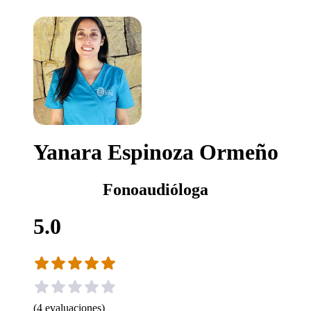
Yanara Espinoza Ormeño
Fonoaudióloga
5.0
(
4
evaluaciones
)