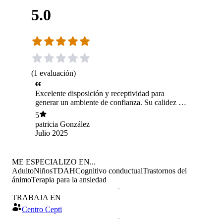
5.0
(
1
evaluación
)
Excelente disposición y receptividad para
generar un ambiente de confianza. Su calidez y
profesionalismo permite que la sesión sea
5
efectiva, fluida y cómoda.
patricia González
Julio 2025
ME ESPECIALIZO EN...
Adulto
Niños
TDAH
Cognitivo conductual
Trastornos del
ánimo
Terapia para la ansiedad
TRABAJA EN
Centro Cepti