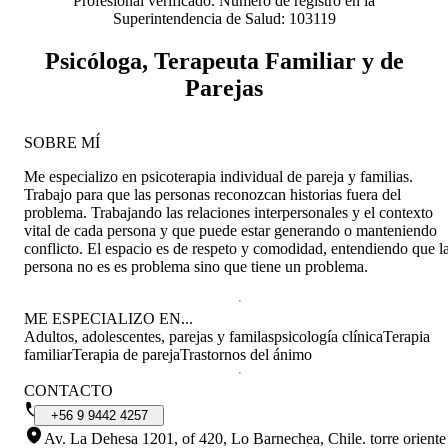
Profesional verificado. Número de registro en la
Superintendencia de Salud: 103119
Psicóloga, Terapeuta Familiar y de
Parejas
SOBRE MÍ
Me especializo en psicoterapia individual de pareja y familias.
Trabajo para que las personas reconozcan historias fuera del
problema. Trabajando las relaciones interpersonales y el contexto
vital de cada persona y que puede estar generando o manteniendo
conflicto. El espacio es de respeto y comodidad, entendiendo que l
persona no es es problema sino que tiene un problema.
ME ESPECIALIZO EN...
Adultos, adolescentes, parejas y familas
psicología clínica
Terapia
familiar
Terapia de pareja
Trastornos del ánimo
CONTACTO
+56
9
9442
4257
Av. La Dehesa 1201, of 420, Lo Barnechea, Chile
.
torre oriente